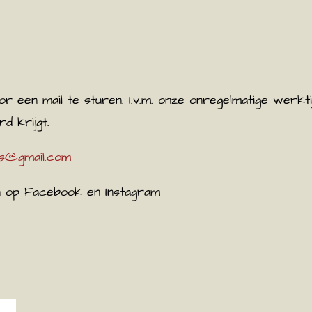
r een mail te sturen. I.v.m. onze onregelmatige werkti
d krijgt.
s@gmail.com
n op Facebook en Instagram