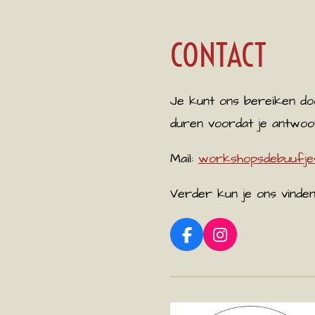
CONTACT
Je kunt ons bereiken doo
duren voordat je antwoor
Mail:
workshopsdebuufje
Verder kun je ons vinde
F
I
a
n
c
s
e
t
b
a
o
g