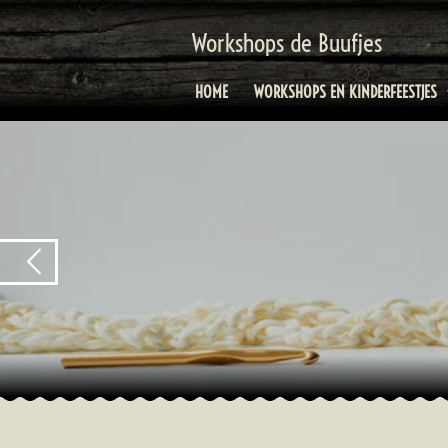
Ga
Workshops de Buufjes
direct
naar
HOME
WORKSHOPS EN KINDERFEESTJES
de
hoofdinhoud