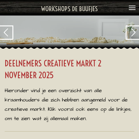
Ga
WORKSHOPS DE BUUFJES
direct
naar
de
hoofdinhoud
DEELNEMERS CREATIEVE MARKT 2
NOVEMBER 2025
Hieronder vind je een overzicht van alle
kraamhouders die zich hebben aangemeld voor de
creatieve markt. Klik vooral ook eens op de linkjes,
om te zien wat zij allemaal maken.