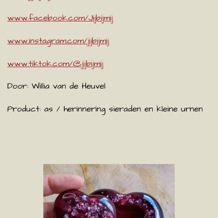
www.facebook.com/Jijbijmij
www.instagram.com/jijbijmij
www.tiktok.com/@jijbijmij
Door: Willia van de Heuvel
Product:
as / herinnering sieraden en kleine urnen